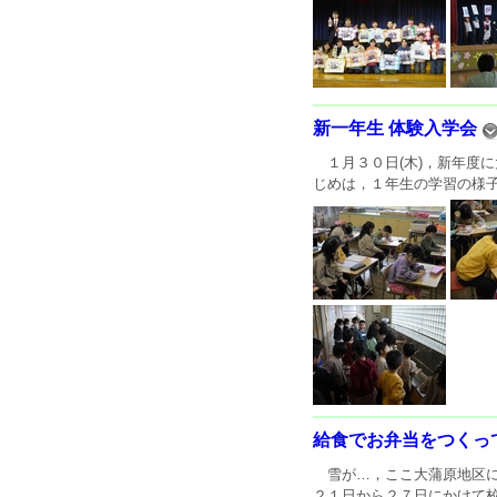
新一年生 体験入学会
１月３０日(木)，新年度
じめは，１年生の学習の様子
給食でお弁当をつくっ
雪が…，ここ大蒲原地区に
２１日から２７日にかけて校