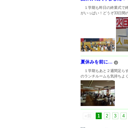
１学期も昨日の終業式で終
がいっぱい！どうぞ33日間
夏休みを前に…
１学期もあと２週間足らず
のランチルームも気持ちよく
«前
1
2
3
4