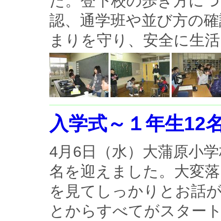
た。登下校の歩き方につ
認、通学班や並び方の確
まりを守り、安全に生
入学式～１年生12
4月6日（水）大蒲原小学
名を迎えました。大変落
を見てしっかりとお話
とからすべてがスタートし