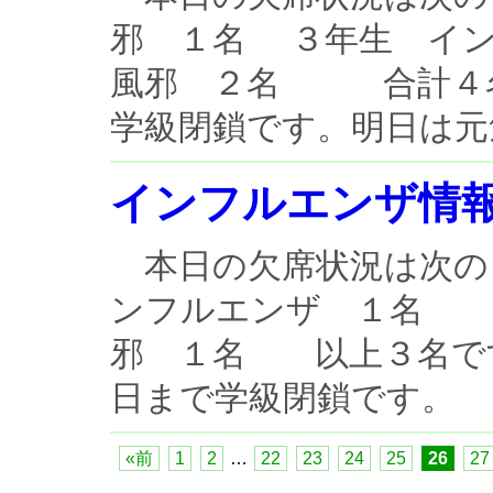
邪 １名 ３年生 イ
風邪 ２名 合計４名
学級閉鎖です。明日は元気
インフルエンザ情
本日の欠席状況は次の
ンフルエンザ １名 
邪 １名 以上３名で
日まで学級閉鎖です。 欠
«前
1
2
…
22
23
24
25
26
27