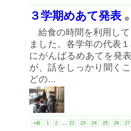
３学期めあて発表
給食の時間を利用して
ました。各学年の代表１
にがんばるめあてを発
が、話をしっかり聞く
どの...
«前
1
2
…
22
23
24
25
26
27