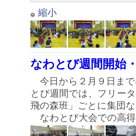
縮小
なわとび週間開始
今日から２月９日まで
とび週間では、フリータ
飛の森班」ごとに集団な
なわとび大会での高得点