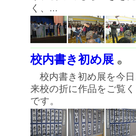
く、...
校内書き初め展
校内書き初め展を今日
来校の折に作品をご覧
です。