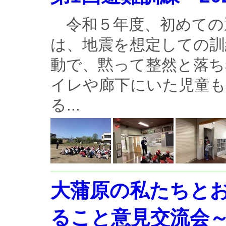
令和５年度、初めての
は、地震を想定しての
動で、黙って整然と落ち
イレや廊下にいた児童
る...
大蒲原の私たちと
ること意見交流会