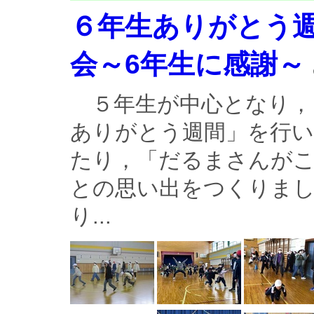
６年生ありがとう
会～6年生に感謝～
５年生が中心となり，
ありがとう週間」を行
たり，「だるまさんが
との思い出をつくりま
り...