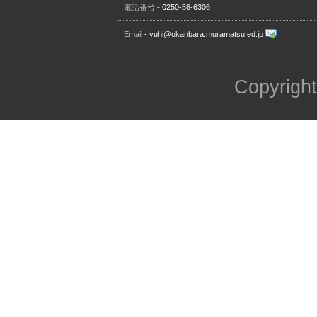
電話番号
- 0250-58-6306
Email
- yuhi@okanbara.muramatsu.ed.jp
Copyright