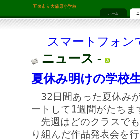
五泉市立大蒲原小学校
ホーム
ニ
スマートフォン
ニュース -
夏休み明けの学校
　32日間あった夏休み
ートして1週間がたちます
　先週はどのクラスで
り組んだ作品発表会を行